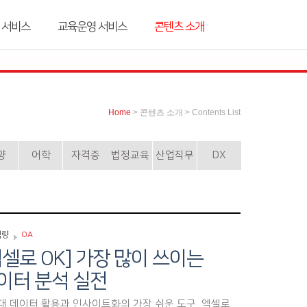
 서비스
교육운영 서비스
콘텐츠 소개
Home
> 콘텐츠 소개 > Contents List
양
어학
자격증
법정교육
산업직무
DX
역량
OA
엑셀로 OK] 가장 많이 쓰이는
이터 분석 실전
시대 데이터 활용과 인사이트화의 가장 쉬운 도구, 엑셀로