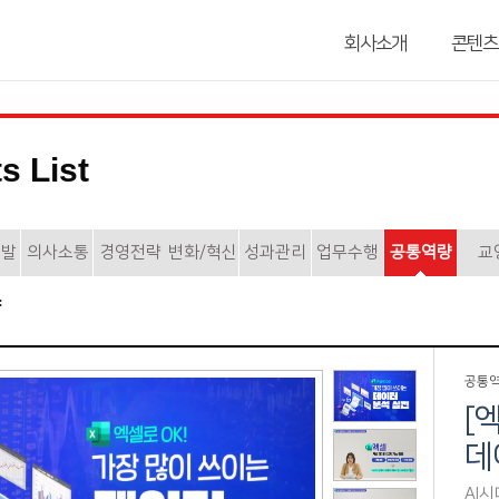
회사소개
콘텐츠
s List
개발
의사소통
경영전략
변화/혁신
성과관리
업무수행
공통역량
교
공통
[
데
AI