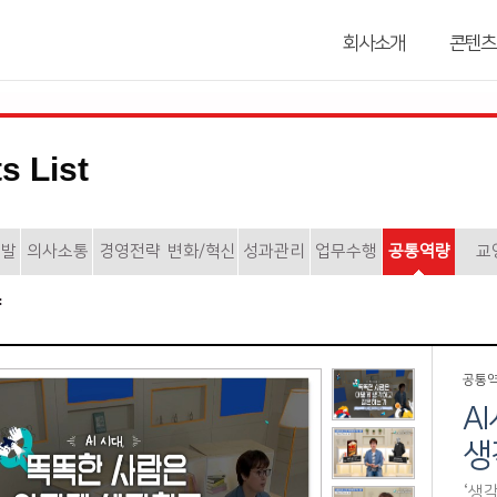
회사소개
콘텐츠
s List
개발
의사소통
경영전략
변화/혁신
성과관리
업무수행
공통역량
교
공통
A
생
‘생