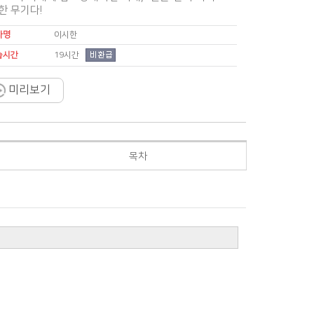
한 무기다!
사명
이시한
19시간
습시간
미리보기
목차