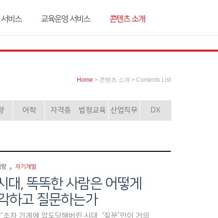
 서비스
교육운영 서비스
콘텐츠 소개
Home
> 콘텐츠 소개 > Contents List
양
어학
자격증
법정교육
산업직무
DX
역량
자기계발
I시대, 똑똑한 사람은 어떻게
각하고 질문하는가
각’조차 기계에 압도당해버린 시대, ‘질문’만이 거의